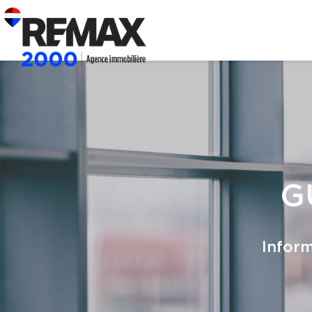
G
Inform